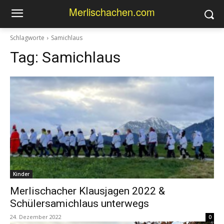
Merlischachen.com
Schlagworte
Samichlaus
Tag:
Samichlaus
Kinder
Merlischacher Klausjagen 2022 &
Schülersamichlaus unterwegs
24. Dezember 2022
0