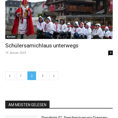
Kinder
Schülersamichlaus unterwegs
19. Januar 2023
0
1
2
3
AM MEISTEN GELESEN
Rangliste 41. Seeüberquerung Greppen-