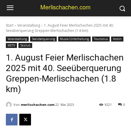
Merlischachen.com
Start
Veranstaltung
1. August Feier Merlischachen 2025 mit 40.
Seeüberquerung Greppen-Merlischachen (1.8 km)
Veranstaltung
Seeüberquerung
Musik/Unterhaltung
Tourismus
Verein
METV
Skiclub
1. August Feier Merlischachen
2025 mit 40. Seeüberquerung
Greppen-Merlischachen (1.8
km)
Von
merlischachen.com
22. Mai 2025
9221
0