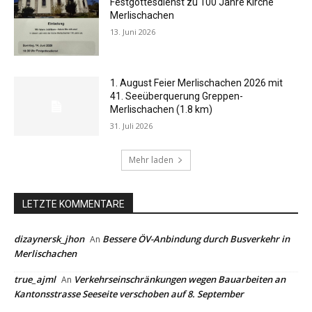
Festgottesdienst zu 100 Jahre Kirche
Merlischachen
13. Juni 2026
1. August Feier Merlischachen 2026 mit
41. Seeüberquerung Greppen-
Merlischachen (1.8 km)
31. Juli 2026
Mehr laden
LETZTE KOMMENTARE
dizaynersk_jhon
Bessere ÖV-Anbindung durch Busverkehr in
An
Merlischachen
true_ajml
Verkehrseinschränkungen wegen Bauarbeiten an
An
Kantonsstrasse Seeseite verschoben auf 8. September