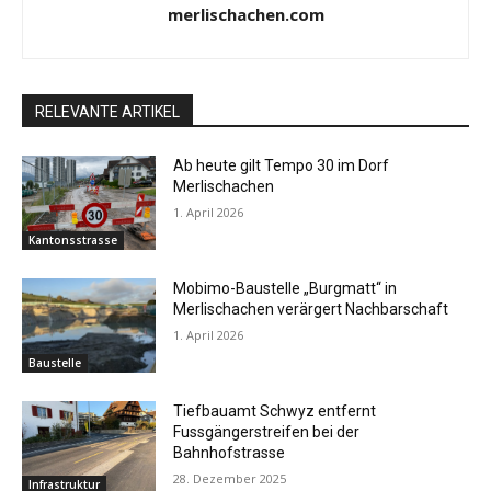
merlischachen.com
RELEVANTE ARTIKEL
Ab heute gilt Tempo 30 im Dorf
Merlischachen
1. April 2026
Kantonsstrasse
Mobimo-Baustelle „Burgmatt“ in
Merlischachen verärgert Nachbarschaft
1. April 2026
Baustelle
Tiefbauamt Schwyz entfernt
Fussgängerstreifen bei der
Bahnhofstrasse
28. Dezember 2025
Infrastruktur