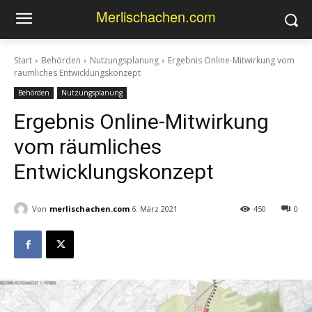
Merlischachen.com
Start
Behörden
Nutzungsplanung
Ergebnis Online-Mitwirkung vom
räumliches Entwicklungskonzept
Behörden
Nutzungsplanung
Ergebnis Online-Mitwirkung
vom räumliches
Entwicklungskonzept
Von
merlischachen.com
6. März 2021
450
0