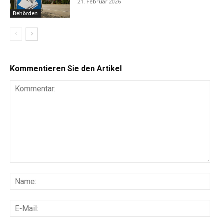
21. Februar 2026
Behörden
Kommentieren Sie den Artikel
Kommentar:
Na
E-
Mai