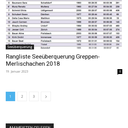
Seeüberquerung
Rangliste Seeüberquerung Greppen-
Merlischachen 2018
19. Januar 2023
0
1
2
3