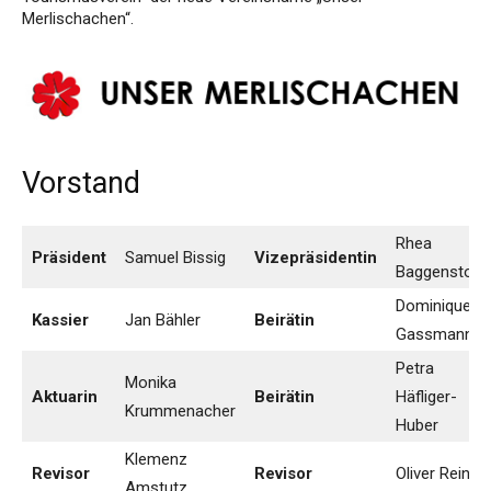
Merlischachen“.
Vorstand
Rhea
Präsident
Samuel Bissig
Vizepräsidentin
Baggenstos
Dominique
Kassier
Jan Bähler
Beirätin
Gassmann
Petra
Monika
Aktuarin
Beirätin
Häfliger-
Krummenacher
Huber
Klemenz
Revisor
Revisor
Oliver Rein
Amstutz