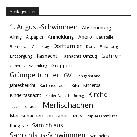
Schlagwörter
1. August-Schwimmen
Abstimmung
Anmeldung
Apéro
Allmig
Altpapier
Baustelle
Dorfturnier
Einladung
Bezirksrat
Chlaustag
Dorly
Gehren
Fasnacht
Entsorgung
Fasnachts-Umzug
Greppen
Generalversammlung
Grümpelturnier
GV
HohlgassLand
Jahresbericht
Kinderball
Kantonsstrasse
KiFa
Kirche
Kinderfasnacht
Kinder Fasnacht Umzug
Merlischachen
Luzernerstrasse
Merlischachen Tourismus
Papiersammlung
METV
Samichlaus
Rangliste
Samichlaus-Schwimmen
Sammeltag